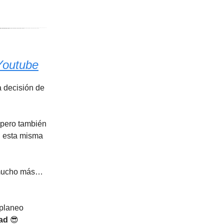
Youtube
 decisión de
 pero también
n esta misma
y mucho más…
 planeo
dad
😎