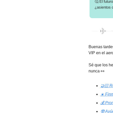
🤔 El futur
¿asientos 
Buenas tardes
VIP en el ae
Sé que los he
nunca 👀
🤝🏻 R
☀️ Fin
💰️ Pr
🤓 Ayú