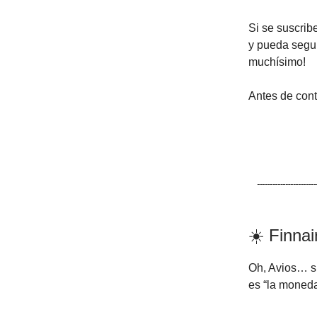
Si se suscrib
y pueda segui
muchísimo!
Antes de conti
☀️ Finnai
Oh, Avios… si
es “la moneda