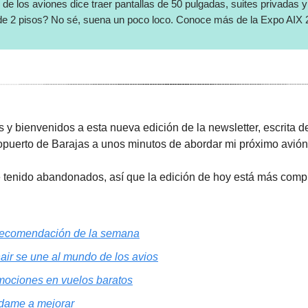
o de los aviones dice traer pantallas de 50 pulgadas, suites privadas
de 2 pisos? No sé, suena un poco loco. Conoce más de la Expo AIX
 y bienvenidos a esta nueva edición de la newsletter, escrita 
ropuerto de Barajas a unos minutos de abordar mi próximo avi
 tenido abandonados, así que la edición de hoy está más comp
ecomendación de la semana
nair se une al mundo de los avios
omociones en vuelos baratos
dame a mejorar