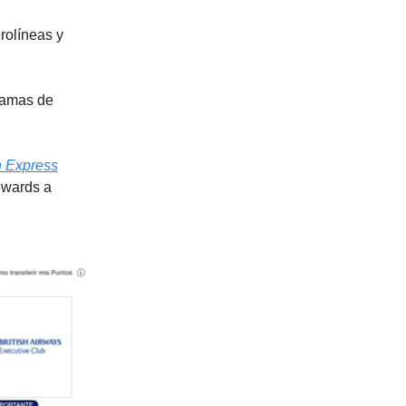
rolíneas y
gramas de
n Express
ewards a