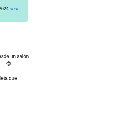
 y…
 2024
aquí.
desde un salón
ón… 😎
leta que