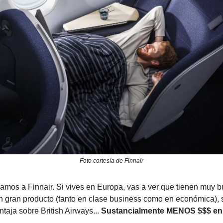
Foto cortesía de Finnair
vamos a Finnair. Si vives en Europa, vas a ver que tienen muy b
 gran producto (tanto en clase business como en económica), 
ntaja sobre British Airways...
Sustancialmente MENOS $$$ en