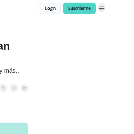
Login
Suscribirme
an
y más...