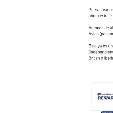
Pues… varias 
ahora esto te
Además de abr
Avios (pasand
Esto ya es un
(independient
British o Iber