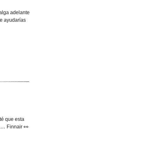
alga adelante
me ayudarías
nté que esta
ra… Finnair 👀