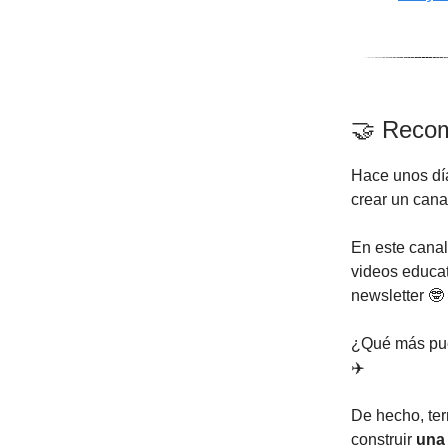
🤝 Reco
Hace unos dí
crear un can
En este canal
videos educat
newsletter 🤓
¿Qué más pued
✈️
De hecho, te
construir
una 