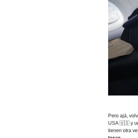
Pero ajá, vol
USA 🇺🇸 y un
tienen otra ve
tasas.