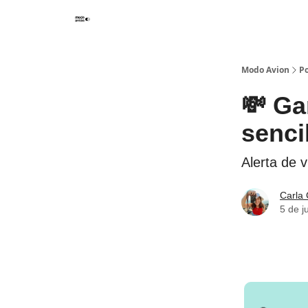
Modo Avion
Po
💸 Ga
senci
Alerta de v
Carla 
5 de j