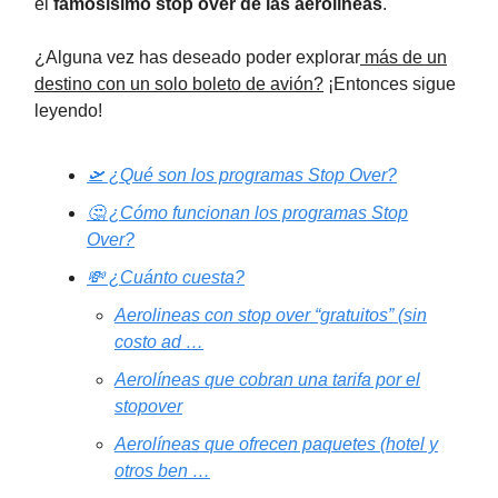
el
famosísimo stop over de las aerolíneas
.
¿Alguna vez has deseado poder explorar
más de un
destino con un solo boleto de avión?
¡Entonces sigue
leyendo!
🛫 ¿Qué son los programas Stop Over?
🤔 ¿Cómo funcionan los programas Stop
Over?
💸 ¿Cuánto cuesta?
Aerolineas con stop over “gratuitos” (sin
costo ad …
Aerolíneas que cobran una tarifa por el
stopover
Aerolíneas que ofrecen paquetes (hotel y
otros ben …