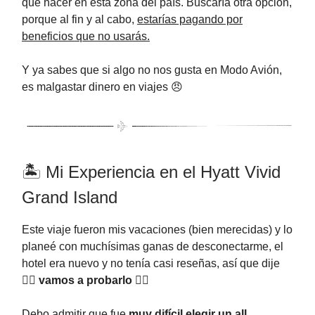
que hacer en esta zona del país. Buscaría otra opción,
porque al fin y al cabo,
estarías pagando por
beneficios que no usarás.
Y ya sabes que si algo no nos gusta en Modo Avión,
es malgastar dinero en viajes 😠
🏝️ Mi Experiencia en el Hyatt Vivid
Grand Island
Este viaje fueron mis vacaciones (bien merecidas) y lo
planeé con muchísimas ganas de desconectarme, el
hotel era nuevo y no tenía casi reseñas, así que dije
🏃‍♀️
vamos a probarlo
🏃‍♀️
Debo admitir que fue
muy difícil elegir un all